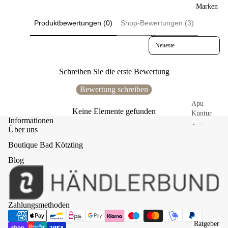
Marken
Üb
Röcke &
erg
Kleider
Produktbewertungen (0)
Shop-Bewertungen (3)
ang
Schuhe &
Sort reviews by
Wi
Socken
nter
Bul
Accessoi
Schreiben Sie die erste Bewertung
ly-
res
Lin
Bewertung schreiben
Börsen &
e
Apu
Mappen
Keine Elemente gefunden
Kuntur
Gürtel
Informationen
Ga
Ru
Artisan
Über uns
ssi
he
Handschu
Communit
he &
ge
pol
Boutique Bad Kötzting
y
Stulpen
he
Ku
Blog
Ballistol
n
Mützen &
sch
Brott
Stirnbänd
elb
Au
Barcelona
er
ette
fbe
n
Buddys
Schals &
wa
Zahlungsmethoden
Dogwear
Tücher
hru
Ku
ng
sch
Chaskee
Taschen-
Ratgeber