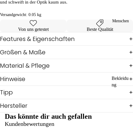
ukt
e
und schweift in der Optik kaum aus.
e
Gas
Versandgewicht:
0.05 kg
Bad
sige
&
hen
Menschen
Unt
SD
Von uns getestet
Beste Qualität
erw
W
Features & Eigenschaften
äsc
he
Größen & Maße
Pul
lis
&
Material & Pflege
Shi
rts
Hinweise
Bekleidu
Ov
ng
eral
Tipp
ls
Hosen
Reg
Jacken,
Hersteller
en
Mäntel &
Ponchos
Sch
Das könnte dir auch gefallen
icki
Pullis,
Kundenbewertungen
mic
Shirts &
ki
Tops