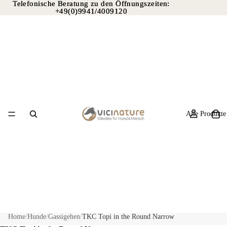
Telefonische Beratung zu den Öffnungszeiten:
Telefonische Beratung zu den Öffnungszeiten:
+49(0)9941/4009120
+49(0)9941/4009120
Alle Produkte
Home
/
Hunde
/
Gassigehen
/
TKC Topi in the Round Narrow