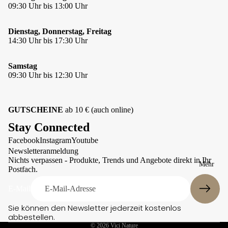
09:30 Uhr bis 13:00 Uhr
Lills
r
t
MATT
Te
Figuren &
xtil
Dienstag, Donnerstag, Freitag
Maul
Skulpture
14:30 Uhr bis 17:30 Uhr
hal
n
Mein
sbä
Galgo
Kleine
nde
Samstag
Geschenki
r
Mellow
09:30 Uhr bis 12:30 Uhr
deen
Concept
Wi
Store
Schmunze
nd
lecke
hu
Moshiki
GUTSCHEINE
ab 10 € (auch online)
nd
Schönes
Nijens
hal
Zuhause
Stay Connected
sbä
North
Facebook
Instagram
Youtube
nde
Sheep
Datenschutzerklärung
Newsletteranmeldung
r
Orbiloc
Kontaktinformationen
Nichts verpassen - Produkte, Trends und Angebote direkt in Ihr
Mehr
We
Postfach.
Owney
Impressum
iter
Paws &
e
Versand
E-Mail
Patch
Hal
AGB
sbä
Pomppa
Sie können den Newsletter jederzeit kostenlos
nde
abbestellen.
Widerrufsrecht
Qchefs
r
© 2026
Vici Nature