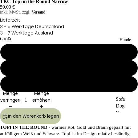
TKC Topi in the Round Narrow
59,00 €
inkl. MwSt. zzgl.
Versand
Lieferzeit
3 - 5 Werktage Deutschland
3 - 7 Werktage Ausland
Größe
Hunde
8"
10"
12"
Menge
Menge
Sofa
verringern
erhöhen
Dog
Wear
In den Warenkorb legen
Kü
RR
TOPI IN THE ROUND
- warmes Rot, Gold und Braun gepaart mit
hlp
-
rod
Lin
auffälligem Weiß und Schwarz. Topi ist im Design relativ beständig